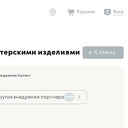
Корзина
Вход
итерскими изделиями
К списку
недрение/проект
ругие внедрения партнера
1486