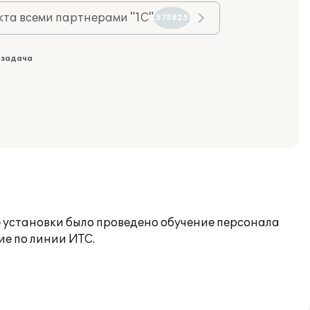
та всеми партнерами "1С"
575825
 задача
 установки было проведено обучение персонала
е по линии ИТС.