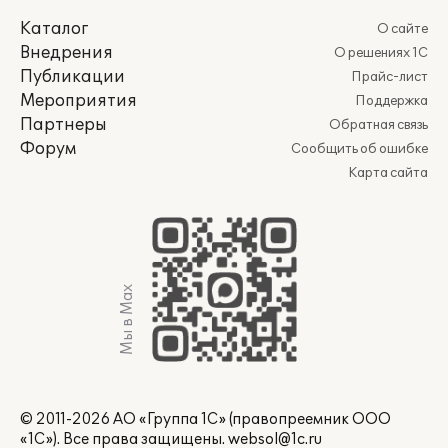
Каталог
О сайте
Внедрения
О решениях 1С
Публикации
Прайс-лист
Мероприятия
Поддержка
Партнеры
Обратная связь
Форум
Сообщить об ошибке
Карта сайта
Мы в Max
© 2011-2026 АО «Группа 1С» (правопреемник ООО
«1С»). Все права защищены.
websol@1c.ru