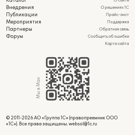
Каталог
О сайте
Внедрения
О решениях 1С
Публикации
Прайс-лист
Мероприятия
Поддержка
Партнеры
Обратная связь
Форум
Сообщить об ошибке
Карта сайта
Мы в Max
© 2011-2026 АО «Группа 1С» (правопреемник ООО
«1С»). Все права защищены.
websol@1c.ru