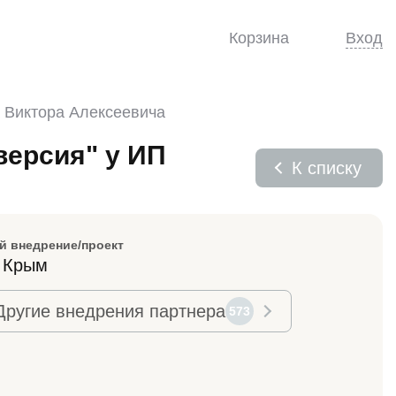
Корзина
Вход
а Виктора Алексеевича
версия" у ИП
К списку
й внедрение/проект
 Крым
Другие внедрения партнера
573