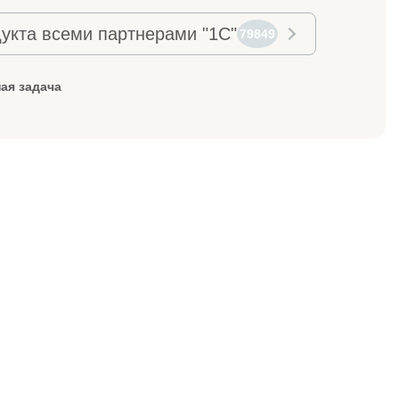
укта всеми партнерами "1С"
79849
ая задача