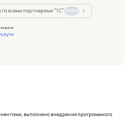
та всеми партнерами "1С"
575825
 задача
слуги
понентами, выполнено внедрение программного