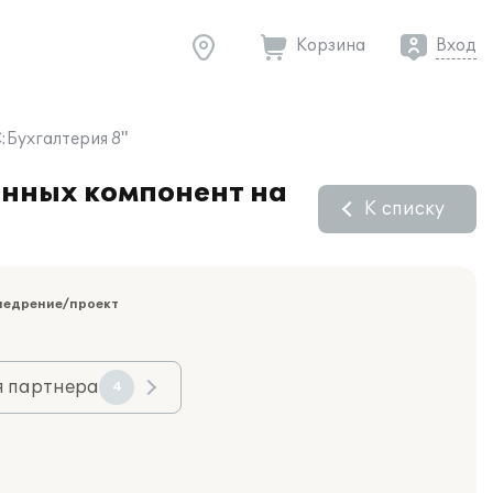
Корзина
Вход
:Бухгалтерия 8"
онных компонент на
К списку
недрение/проект
я партнера
4