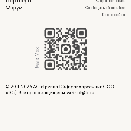
Партнеры
Обратная связь
Форум
Сообщить об ошибке
Карта сайта
Мы в Max
© 2011-2026 АО «Группа 1С» (правопреемник ООО
«1С»). Все права защищены.
websol@1c.ru