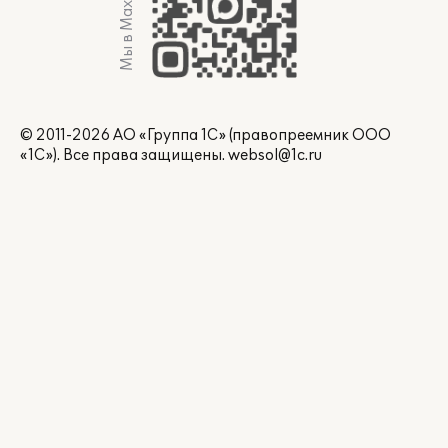
Мы в Max
© 2011-2026 АО «Группа 1С» (правопреемник ООО
«1С»). Все права защищены.
websol@1c.ru