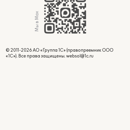
Мы в Max
© 2011-2026 АО «Группа 1С» (правопреемник ООО
«1С»). Все права защищены.
websol@1c.ru