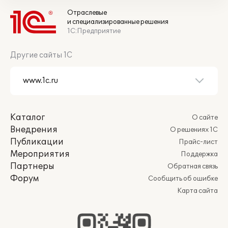
Отраслевые
и специализированные решения
1С:Предприятие
Другие сайты 1С
Каталог
О сайте
Внедрения
О решениях 1С
Публикации
Прайс-лист
Мероприятия
Поддержка
Партнеры
Обратная связь
Форум
Сообщить об ошибке
Карта сайта