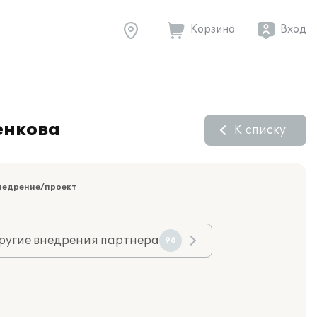
Корзина
Вход
енкова
К списку
недрение/проект
ругие внедрения партнера
96