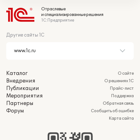
Отраслевые
и специализированные решения
1С:Предприятие
Другие сайты 1С
Каталог
О сайте
Внедрения
О решениях 1С
Публикации
Прайс-лист
Мероприятия
Поддержка
Партнеры
Обратная связь
Форум
Сообщить об ошибке
Карта сайта