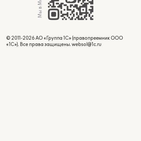
Мы в Max
© 2011-2026 АО «Группа 1С» (правопреемник ООО
«1С»). Все права защищены.
websol@1c.ru