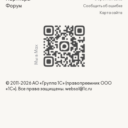
Форум
Сообщить об ошибке
Карта сайта
Мы в Max
© 2011-2026 АО «Группа 1С» (правопреемник ООО
«1С»). Все права защищены.
websol@1c.ru