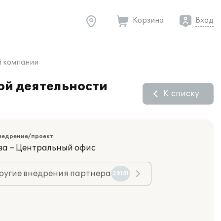
Корзина
Вход
й компании
ой деятельности
К списку
недрение/проект
ва – Центральный офис
ругие внедрения партнера
29151