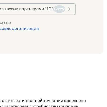
та всеми партнерами "1С"
575993
 задача
совые организации
чета в инвестиционной компании выполнена
удовлетворяет потребностям компании.