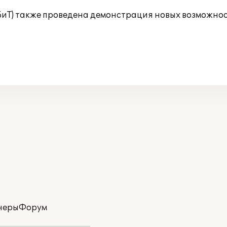
(БиТ) также проведена демонстрация новых возможнос
неры
Форум