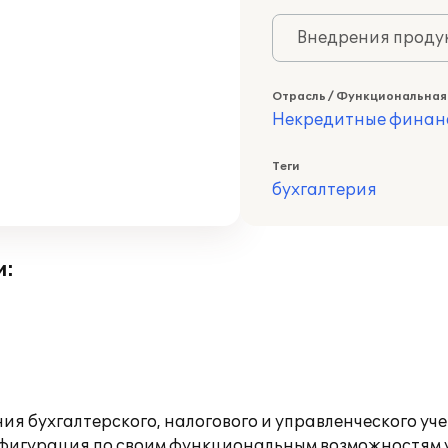
Внедрения продук
Отрасль / Функциональная
Некредитные финан
Теги
бухгалтерия
и:
ия бухгалтерского, налогового и управленческого у
онфигурация по своим функциональным возможностям 