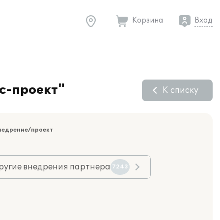
Корзина
Вход
с-проект"
К списку
недрение/проект
ругие внедрения партнера
7243