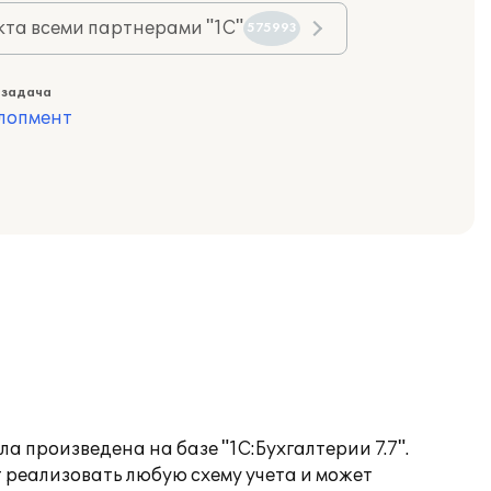
та всеми партнерами "1С"
575993
 задача
лопмент
 произведена на базе "1С:Бухгалтерии 7.7".
т реализовать любую схему учета и может