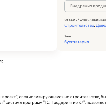
Внедрения продук
Отрасль / Функциональная
Строительство
,
Деве
Теги
бухгалтерия
и:
проект", специализирующемся на строительстве, была
т" системы программ "1С:Предприятие 7.7", позволяе