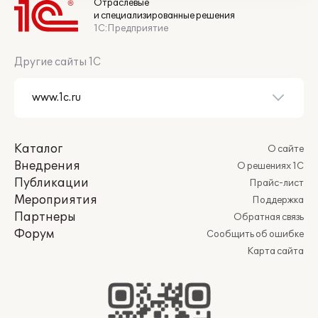
Отраслевые
и специализированные решения
1С:Предприятие
Другие сайты 1С
Каталог
О сайте
Внедрения
О решениях 1С
Публикации
Прайс-лист
Мероприятия
Поддержка
Партнеры
Обратная связь
Форум
Сообщить об ошибке
Карта сайта