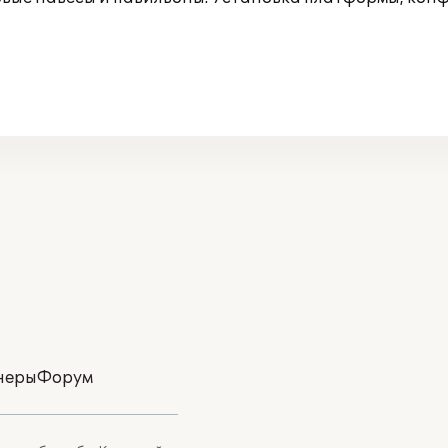
неры
Форум