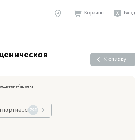
Корзина
Вход
Сценическая
К списку
недрение/проект
я партнера
795