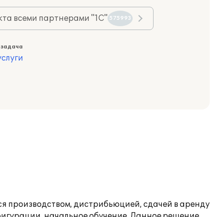
та всеми партнерами "1С"
575993
 задача
слуги
ся производством, дистрибьюцией, сдачей в аренду
фигурации, начальное обучение. Данное решение