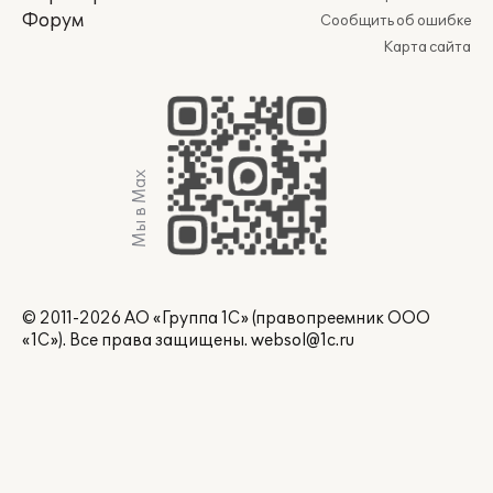
Форум
Сообщить об ошибке
Карта сайта
Мы в Max
© 2011-2026 АО «Группа 1С» (правопреемник ООО
«1С»). Все права защищены.
websol@1c.ru