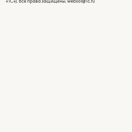
«1С»). Все права защищены.
websol@1c.ru