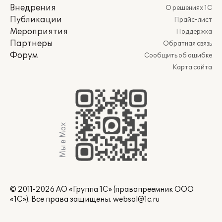
Внедрения
О решениях 1С
Публикации
Прайс-лист
Мероприятия
Поддержка
Партнеры
Обратная связь
Форум
Сообщить об ошибке
Карта сайта
Мы в Max
© 2011-2026 АО «Группа 1С» (правопреемник ООО
«1С»). Все права защищены.
websol@1c.ru