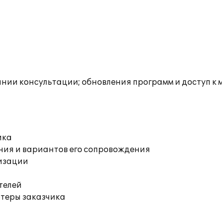
инии консультации; обновления программ и доступ к
ика
ния и вариантов его сопровождения
изации
телей
ютеры заказчика