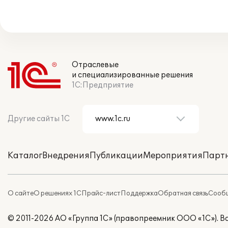
Отраслевые
и специализированные решения
1С:Предприятие
Другие сайты 1С
Каталог
Внедрения
Публикации
Мероприятия
Парт
О сайте
О решениях 1С
Прайс-лист
Поддержка
Обратная связь
Сообщ
© 2011-2026 АО «Группа 1С» (правопреемник ООО «1С»). 