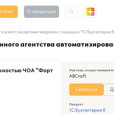
аталог
О продукции
о агентства автоматизирован с помощью "1С:Бухгалтерия 8
нного агентства автоматизиров
енностью ЧОА "Форт
Партнер, осуществивший в
ABCraft
Связаться
Д
Продукт
1С:Бухгалтерия 8