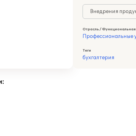
Внедрения продук
Отрасль / Функциональная
Профессиональные у
Теги
бухгалтерия
и: