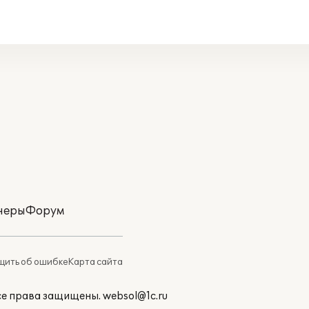
неры
Форум
ить об ошибке
Карта сайта
Все права защищены.
websol@1c.ru