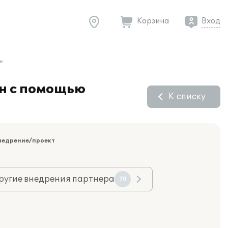
Корзина
Вход
"
ан с помощью
К списку
недрение/проект
ругие внедрения партнера
70