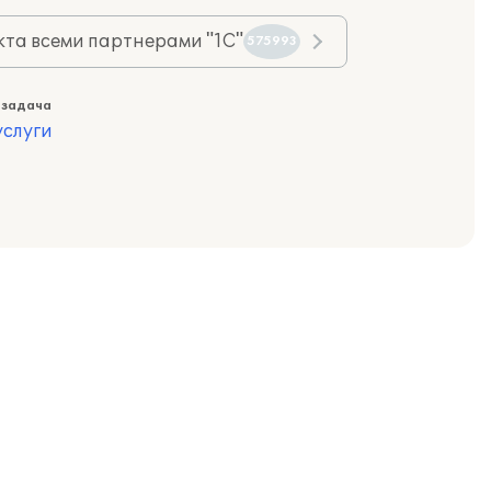
та всеми партнерами "1С"
575993
 задача
слуги