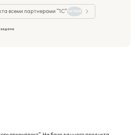
та всеми партнерами "1С"
147008
 задача