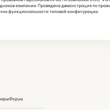
Управление Персоналом 8» на ПК компании ООО "Инт
дников компании. Проведена демонстрация по прав
точно функциональности типовой конфигурации.
неры
Форум