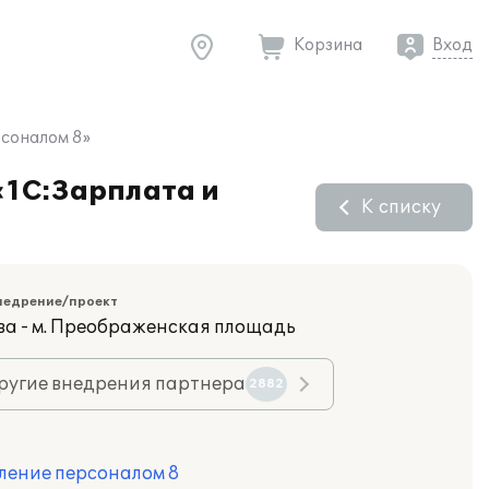
Корзина
Вход
рсоналом 8»
«1С:Зарплата и
К списку
недрение/проект
ва - м. Преображенская площадь
ругие внедрения партнера
2882
ление персоналом 8