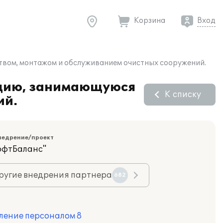
Корзина
Вход
твом, монтажом и обслуживанием очистных сооружений.
ацию, занимающуюся
К списку
ий.
недрение/проект
офтБаланс"
ругие внедрения партнера
682
ление персоналом 8