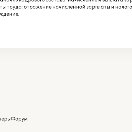
 анализ кадрового состава; начисление и выплата з
аты труда; отражение начисленной зарплаты и налого
ждение.
неры
Форум