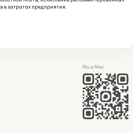
аработной платы; исчисление регламентированных
в в затратах предприятия.
Мы в Max