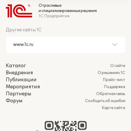
Отраслевые
и специализированные решения
1С:Предприятие
Другие сайты 1С
Каталог
О сайте
Внедрения
О решениях 1С
Публикации
Прайс-лист
Мероприятия
Поддержка
Партнеры
Обратная связь
Форум
Сообщить об ошибке
Карта сайта