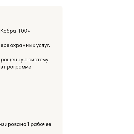
 Кобра-100»
ере охранных услуг.
упрощенную систему
 в программе
изировано 1 рабочее