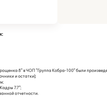
и:
рощенка 8" в ЧОП "Группа Кобра-100" были произве
очники и остатки);
ы;
Кадры 7.7";
ванной отчетности.