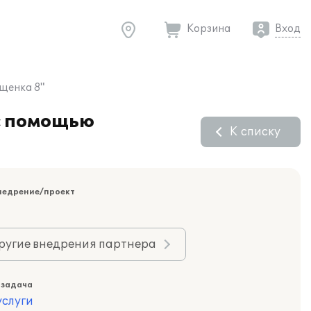
Корзина
Вход
щенка 8"
с помощью
К списку
недрение/проект
ругие внедрения партнера
 задача
слуги