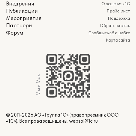
Внедрения
О решениях 1С
Публикации
Прайс-лист
Мероприятия
Поддержка
Партнеры
Обратная связь
Форум
Сообщить об ошибке
Карта сайта
Мы в Max
© 2011-2026 АО «Группа 1С» (правопреемник ООО
«1С»). Все права защищены.
websol@1c.ru