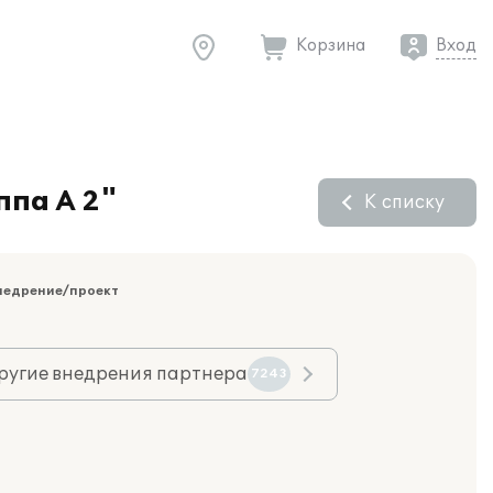
Корзина
Вход
ппа А 2"
К списку
недрение/проект
ругие внедрения партнера
7243