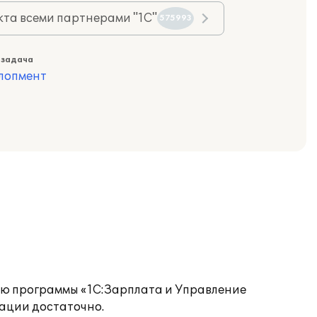
та всеми партнерами "1С"
575993
 задача
лопмент
щью программы «1С:Зарплата и Управление
ации достаточно.