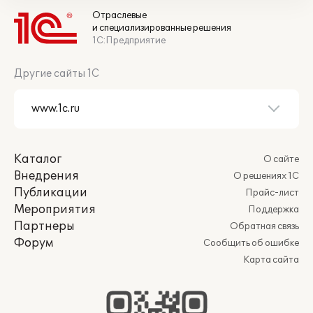
Отраслевые
и специализированные решения
1С:Предприятие
Другие сайты 1С
Каталог
О сайте
Внедрения
О решениях 1С
Публикации
Прайс-лист
Мероприятия
Поддержка
Партнеры
Обратная связь
Форум
Сообщить об ошибке
Карта сайта