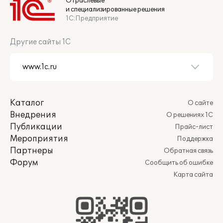
Отраслевые
и специализированные решения
1С:Предприятие
Другие сайты 1С
Каталог
О сайте
Внедрения
О решениях 1С
Публикации
Прайс-лист
Мероприятия
Поддержка
Партнеры
Обратная связь
Форум
Сообщить об ошибке
Карта сайта