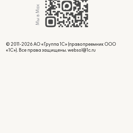
Мы в Max
© 2011-2026 АО «Группа 1С» (правопреемник ООО
«1С»). Все права защищены.
websol@1c.ru