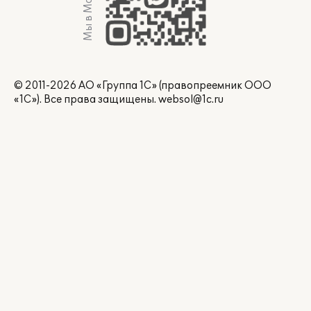
Мы в Max
© 2011-2026 АО «Группа 1С» (правопреемник ООО
«1С»). Все права защищены.
websol@1c.ru