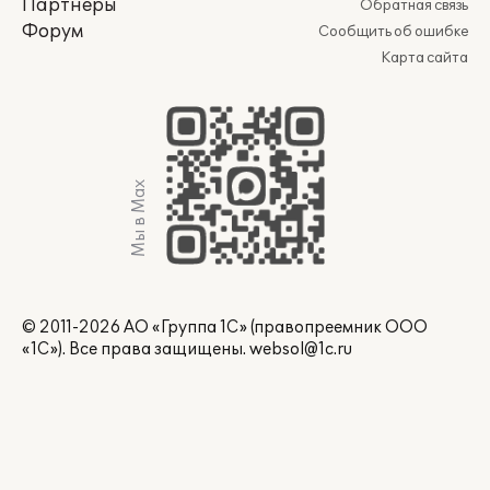
Партнеры
Обратная связь
Форум
Сообщить об ошибке
Карта сайта
Мы в Max
© 2011-2026 АО «Группа 1С» (правопреемник ООО
«1С»). Все права защищены.
websol@1c.ru