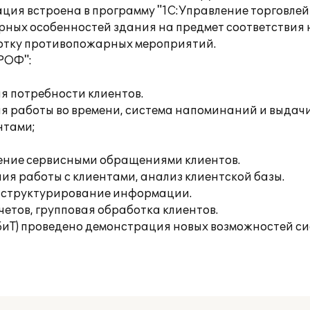
ия встроена в программу "1С:Управление торговлей 
рных особенностей здания на предмет соответстви
ботку противопожарных мероприятий.
РОФ":
я потребности клиентов.
я работы во времени, система напоминаний и выдач
нтами;
ление сервисными обращениями клиентов.
ия работы с клиентами, анализ клиентской базы.
у, структурирование информации.
четов, групповая обработка клиентов.
(БиТ) проведено демонстрация новых возможностей си