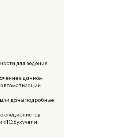
ности для ведения
начение в данном
е автоматизации
были даны подробные
ю специалистов.
 «1С:Бухучет и