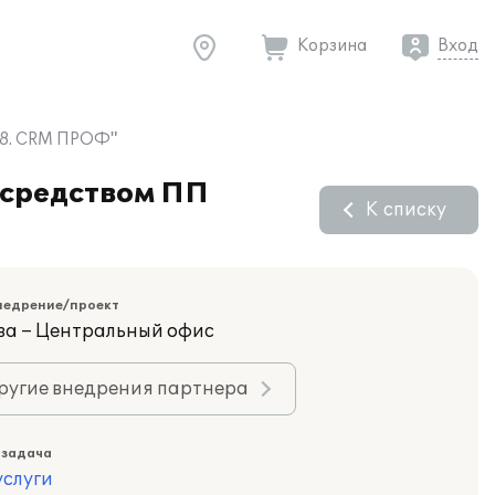
Корзина
Вход
 8. CRM ПРОФ"
осредством ПП
К списку
недрение/проект
ва – Центральный офис
ругие внедрения партнера
 задача
слуги