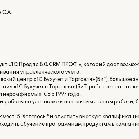
 С.А.
т «1С:Предпр.8.0. CRM ПРОФ », который дает возмож
ивания управленческого учета.
кий центр «1С:Бухучет и Торговля» (БиТ). Большое з
ния «1С:Бухучет и Торговля» (БиТ) работает на рынк
нером фирмы «1С» с 1997 года.
 работы по установке и начальным этапам работы, 
мест: 5. Хотелось бы отметить высокую квалификаци
оходить обучение программным продуктам в компании