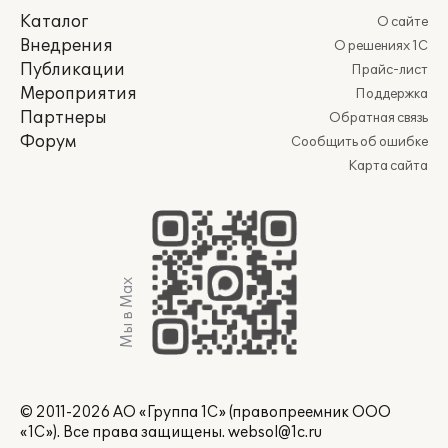
Каталог
О сайте
Внедрения
О решениях 1С
Публикации
Прайс-лист
Мероприятия
Поддержка
Партнеры
Обратная связь
Форум
Сообщить об ошибке
Карта сайта
Мы в Max
© 2011-2026 АО «Группа 1С» (правопреемник ООО
«1С»). Все права защищены.
websol@1c.ru