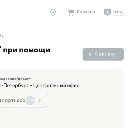
Корзина
Вход
8»
" при помощи
К списку
недрение/проект
кт-Петербург – Центральный офис
я партнера
1581