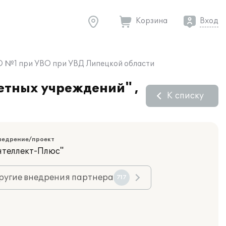
Корзина
Вход
ВО №1 при УВО при УВД Липецкой области
етных учреждений" ,
К списку
недрение/проект
нтеллект-Плюс"
ругие внедрения партнера
717