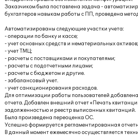
Заказчиком была поставлена задача - автоматизи
бухгалтеров навыкам работы с ПП, проведена мето
Автоматизированы следующие участки учета:
- операции по банку и кассе;
- учет основных средств и нематериальных активов
- учет ТМЦ;
- расчеты с поставщиками и покупателями;
- расчеты с подотчетными лицами;
- расчеты с бюджетом и другие.
- забалансовый учет.
- учет санкционирования расходов.
Для оптимизации работы пользователей добавлена
отчета. Добавлен внешний отчет «Печать квитанц
задолженностью и реестр выписанных квитанций.
Была произведена переоценка ОС.
Успешно формируется регламентированная отчетн
В данный момент ежемесячно осуществляется техн