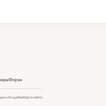
неры
Форум
ить об ошибке
Карта сайта