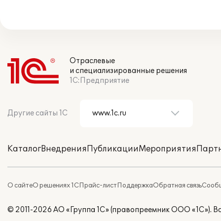
Отраслевые
и специализированные решения
1С:Предприятие
Другие сайты 1С
Каталог
Внедрения
Публикации
Мероприятия
Парт
О сайте
О решениях 1С
Прайс-лист
Поддержка
Обратная связь
Сообщ
© 2011-2026 АО «Группа 1С» (правопреемник ООО «1С»). 