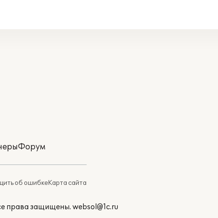
неры
Форум
ить об ошибке
Карта сайта
Все права защищены.
websol@1c.ru