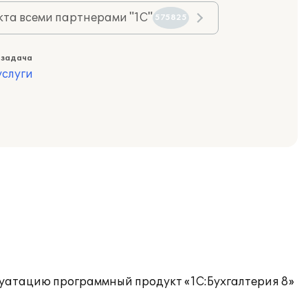
та всеми партнерами "1С"
575825
 задача
слуги
луатацию программный продукт «1C:Бухгалтерия 8»