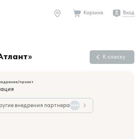
Корзина
Вход
Атлант»
К списку
недрение/проект
зация
ругие внедрения партнера
1616