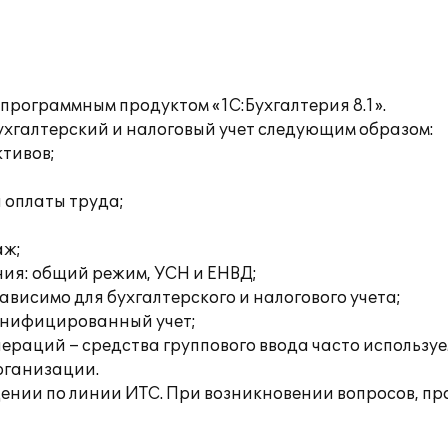
программным продуктом «1С:Бухгалтерия 8.1».
хгалтерский и налоговый учет следующим образом:
ктивов;
а оплаты труда;
аж;
ия: общий режим, УСН и ЕНВД;
висимо для бухгалтерского и налогового учета;
онифицированный учет;
раций – средства группового ввода часто используе
рганизации.
ении по линии ИТС. При возникновении вопросов, пр