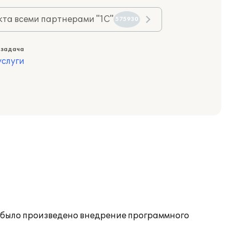
та всеми партнерами "1С"
575930
 задача
слуги
) было произведено внедрение программного