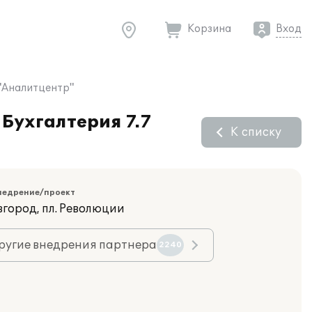
Корзина
Вход
"Аналитцентр"
Бухгалтерия 7.7
К списку
недрение/проект
вгород, пл. Революции
ругие внедрения партнера
2240