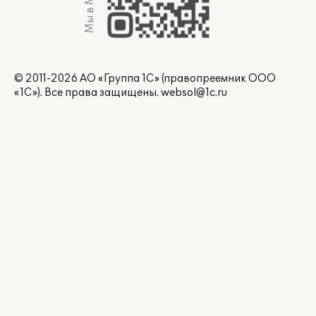
Мы в Max
© 2011-2026 АО «Группа 1С» (правопреемник ООО
«1С»). Все права защищены.
websol@1c.ru