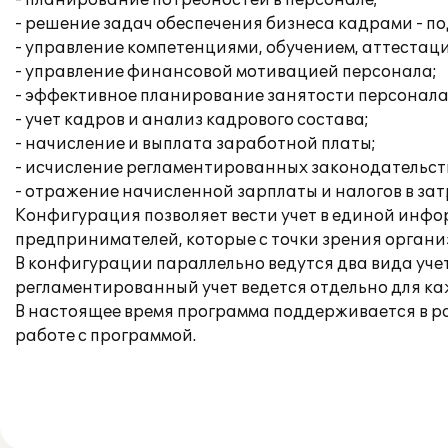
- планирование потребностей в персонале;
- решение задач обеспечения бизнеса кадрами - по
- управление компетенциями, обучением, аттестац
- управление финансовой мотивацией персонала;
- эффективное планирование занятости персонала
- учет кадров и анализ кадрового состава;
- начисление и выплата заработной платы;
- исчисление регламентированных законодательств
- отражение начисленной зарплаты и налогов в за
Конфигурация позволяет вести учет в единой инфо
предпринимателей, которые с точки зрения орган
В конфигурации параллельно ведутся два вида уче
регламентированный учет ведется отдельно для к
В настоящее время программа поддерживается в р
работе с программой.