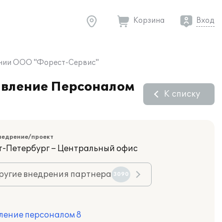
Корзина
Вход
пании ООО "Форест-Сервис"
равление Персоналом
К списку
недрение/проект
кт-Петербург – Центральный офис
ругие внедрения партнера
3090
ление персоналом 8