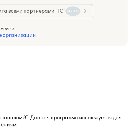
та всеми партнерами "1С"
147072
 задача
е организации
соналом 8". Данная программа используется для
лениям: