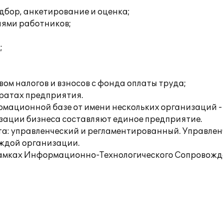
дбор, анкетирование и оценка;
иями работников;
;
ом налогов и взносов с фонда оплаты труда;
тратах предприятия.
рмационной базе от имени нескольких организаций 
изации бизнеса составляют единое предприятие.
та: управленческий и регламентированный. Управленч
аждой организации.
амках Информационно-Технологического Сопровожден