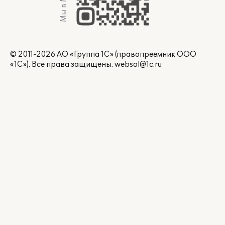
Мы в Max
© 2011-2026 АО «Группа 1С» (правопреемник ООО
«1С»). Все права защищены.
websol@1c.ru