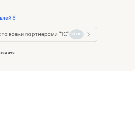
влей 8
та всеми партнерами "1С"
89283
 задача