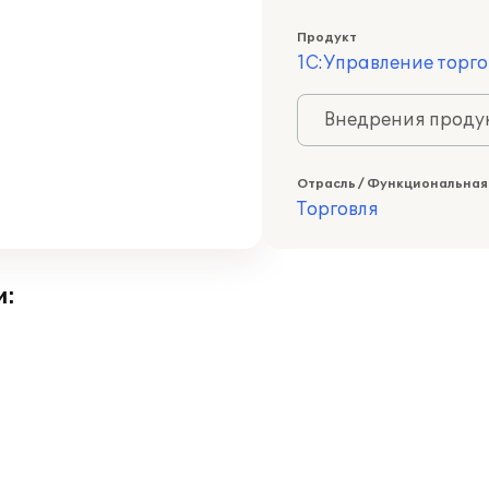
Продукт
1С:Управление торго
Внедрения продук
Отрасль / Функциональная
Торговля
и: