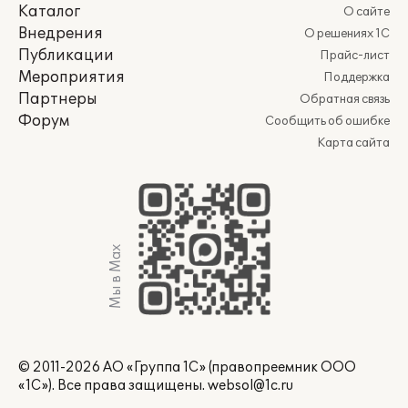
Каталог
О сайте
Внедрения
О решениях 1С
Публикации
Прайс-лист
Мероприятия
Поддержка
Партнеры
Обратная связь
Форум
Сообщить об ошибке
Карта сайта
Мы в Max
© 2011-2026 АО «Группа 1С» (правопреемник ООО
«1С»). Все права защищены.
websol@1c.ru