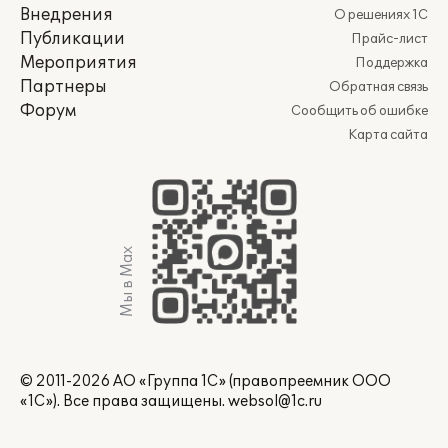
Внедрения
О решениях 1С
Публикации
Прайс-лист
Мероприятия
Поддержка
Партнеры
Обратная связь
Форум
Сообщить об ошибке
Карта сайта
Мы в Max
© 2011-2026 АО «Группа 1С» (правопреемник ООО
«1С»). Все права защищены.
websol@1c.ru