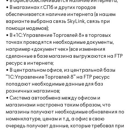
• В офисе обеспечивается наличие интернета;
• В магазинах г.СПб и других городов
обеспечивается наличие интернета (в нашем
варианте выбрана связь SkyLink, связь при
помощи модемов);
• В «1С:Управление Торговлей 8» в торговых
точках проводятся необходимые документы,
например «документ чек» (все изменения
сделанные в базе магазина выгружаются на FTP
ресурс в интернете;
• В центральном офисе, из центральной базы
"1С:Управление Торговлей 8" на FTP ресурс
попадают необходимые данные для баз
розничных магазинов;
• Система автообмена между офисом и
магазинами настроена таким образом, что
магазины получают необходимые обновления по
номенклатуре, ценам и т.д, а офис в свою
очередь получает данные, которые требовал при