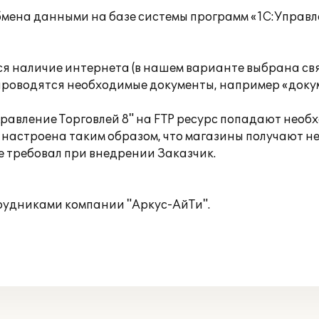
мена данными на базе системы программ «1С:Управле
ся наличие интернета (в нашем варианте выбрана связ
х проводятся необходимые документы, например «докум
правление Торговлей 8" на FTP ресурс попадают нео
настроена таким образом, что магазины получают н
ые требовал при внедрении Заказчик.
рудниками компании "Аркус-АйТи".