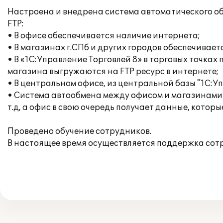
Настроена и внедрена система автоматического об
FTP:
• В офисе обеспечивается наличие интернета;
• В магазинах г.СПб и других городов обеспечивает
• В «1С:Управление Торговлей 8» в торговых точка
магазина выгружаются на FTP ресурс в интернете;
• В центральном офисе, из центральной базы "1С:У
• Система автообмена между офисом и магазинами 
т.д, а офис в свою очередь получает данные, котор
Проведено обучение сотрудников.
В настоящее время осуществляется поддержка сот