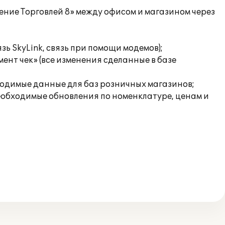
ние Торговлей 8» между офисом и магазином через
ь SkyLink, связь при помощи модемов);
ент чек» (все изменения сделанные в базе
бходимые данные для баз розничных магазинов;
еобходимые обновления по номенклатуре, ценам и