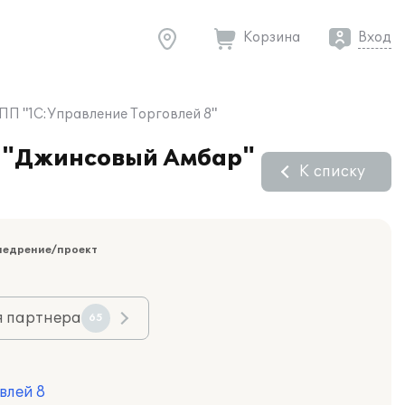
Корзина
Вход
ПП "1С:Управление Торговлей 8"
в "Джинсовый Амбар"
К списку
недрение/проект
я партнера
65
влей 8