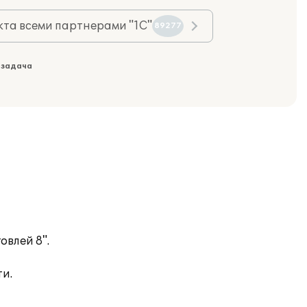
та всеми партнерами "1С"
89277
 задача
влей 8".
ти.