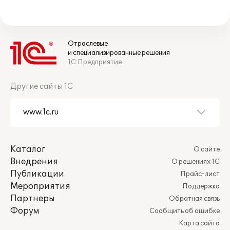
Отраслевые
и специализированные решения
1С:Предприятие
Другие сайты 1С
Каталог
О сайте
Внедрения
О решениях 1С
Публикации
Прайс-лист
Мероприятия
Поддержка
Партнеры
Обратная связь
Форум
Сообщить об ошибке
Карта сайта