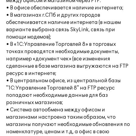
между офисом и магазином через FTP:
• В офисе обеспечивается наличие интернета;
• В магазинах г.СПб и других городов
обеспечивается наличие интернета (в нашем
варианте выбрана связь SkyLink, связь при
помощи модемов);
• В «1С:Управление Торговлей 8» в торговых
точках проводятся необходимые документы,
например «документ чек» (все изменения
сделанные в базе магазина выгружаются на FTP
ресурс в интернете;
• В центральном офисе, из центральной базы
"1С:Управление Торговлей 8" на FTP ресурс
попадают необходимые данные для баз
розничных магазинов;
• Система автообмена между офисом и
магазинами настроена таким образом, что
магазины получают необходимые обновления по
номенклатуре, ценам и т.д, а офис в свою