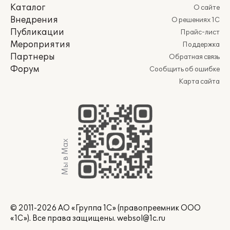
Каталог
О сайте
Внедрения
О решениях 1С
Публикации
Прайс-лист
Мероприятия
Поддержка
Партнеры
Обратная связь
Форум
Сообщить об ошибке
Карта сайта
Мы в Max
© 2011-2026 АО «Группа 1С» (правопреемник ООО
«1С»). Все права защищены.
websol@1c.ru