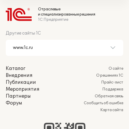
Отраслевые
и специализированные решения
1С:Предприятие
Другие сайты 1С
Каталог
О сайте
Внедрения
О решениях 1С
Публикации
Прайс-лист
Мероприятия
Поддержка
Партнеры
Обратная связь
Форум
Сообщить об ошибке
Карта сайта