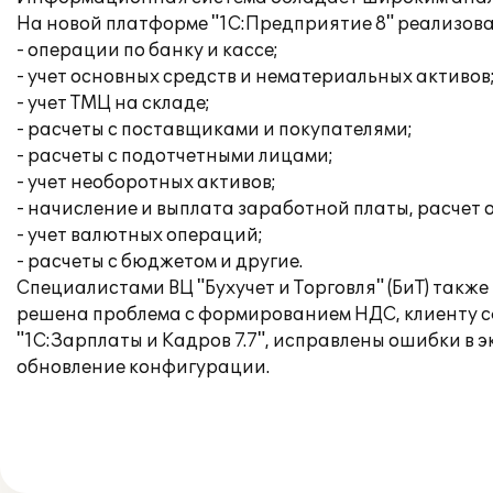
На новой платформе "1С:Предприятие 8" реализов
- операции по банку и кассе;
- учет основных средств и нематериальных активов
- учет ТМЦ на складе;
- расчеты с поставщиками и покупателями;
- расчеты с подотчетными лицами;
- учет необоротных активов;
- начисление и выплата заработной платы, расчет 
- учет валютных операций;
- расчеты с бюджетом и другие.
Специалистами ВЦ "Бухучет и Торговля" (БиТ) такж
решена проблема с формированием НДС, клиенту с
"1С:Зарплаты и Кадров 7.7", исправлены ошибки в 
обновление конфигурации.