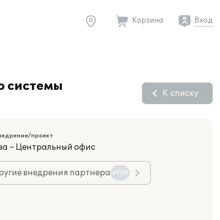
Корзина
Вход
ю системы
К списку
недрение/проект
ва – Центральный офис
ругие внедрения партнера
29151