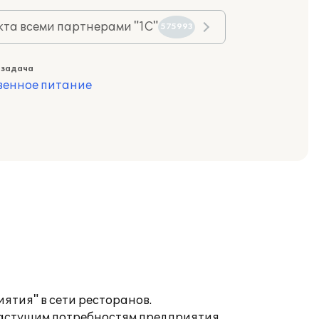
та всеми партнерами "1С"
575993
 задача
венное питание
ятия" в сети ресторанов.
астущим потребностям предприятия.