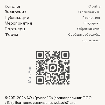
Каталог
О сайте
Внедрения
О решениях 1С
Публикации
Прайс-лист
Мероприятия
Поддержка
Партнеры
Обратная связь
Форум
Сообщить об ошибке
Карта сайта
Мы в Max
© 2011-2026 АО «Группа 1С» (правопреемник ООО
«1С»). Все права защищены.
websol@1c.ru