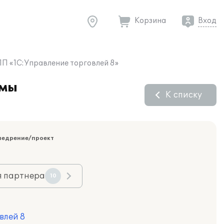
Корзина
Вход
ПП «1С:Управление торговлей 8»
рмы
К списку
недрение/проект
я партнера
10
влей 8