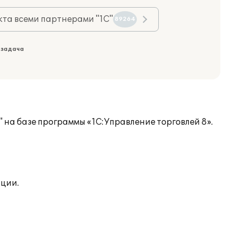
та всеми партнерами "1С"
89264
 задача
на базе программы «1С:Управление торговлей 8».
ции.