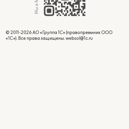
Мы в Max
© 2011-2026 АО «Группа 1С» (правопреемник ООО
«1С»). Все права защищены.
websol@1c.ru